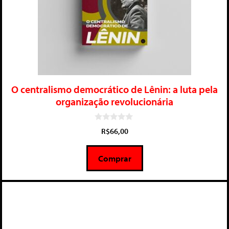
O centralismo democrático de Lênin: a luta pela
organização revolucionária
0
R$
66,00
d
e
5
Comprar