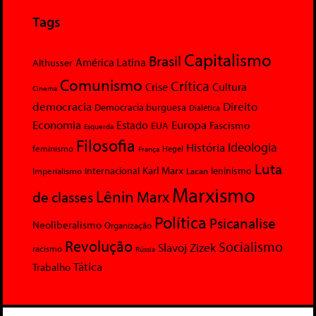
Tags
Capitalismo
Brasil
América Latina
Althusser
Comunismo
Crítica
Crise
Cultura
Cinema
democracia
Direito
Democracia burguesa
Dialética
Economia
Europa
Estado
Fascismo
EUA
Esquerda
Filosofia
Ideologia
História
feminismo
Hegel
França
Luta
Karl Marx
Internacional
Lacan
leninismo
Imperialismo
Marxismo
Lênin
Marx
de classes
Política
Psicanalise
Neoliberalismo
Organização
Revolução
Socialismo
Slavoj Zizek
racismo
Rússia
Tática
Trabalho