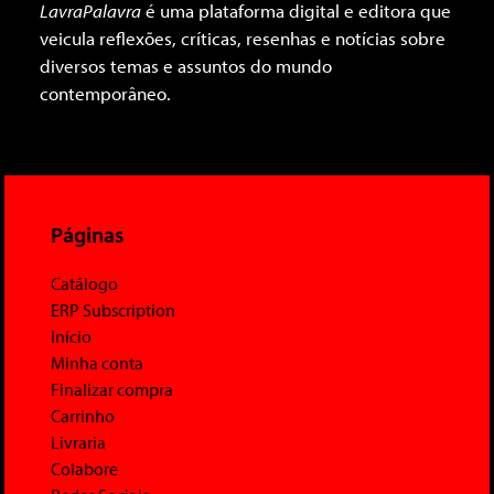
LavraPalavra
é uma plataforma digital e editora que
veicula reflexões, críticas, resenhas e notícias sobre
diversos temas e assuntos do mundo
contemporâneo.
Páginas
Catálogo
ERP Subscription
Início
Minha conta
Finalizar compra
Carrinho
Livraria
Colabore