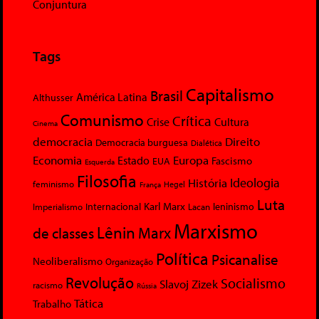
Conjuntura
Tags
Capitalismo
Brasil
América Latina
Althusser
Comunismo
Crítica
Crise
Cultura
Cinema
democracia
Direito
Democracia burguesa
Dialética
Economia
Europa
Estado
Fascismo
EUA
Esquerda
Filosofia
Ideologia
História
feminismo
Hegel
França
Luta
Karl Marx
Internacional
Lacan
leninismo
Imperialismo
Marxismo
Lênin
Marx
de classes
Política
Psicanalise
Neoliberalismo
Organização
Revolução
Socialismo
Slavoj Zizek
racismo
Rússia
Tática
Trabalho