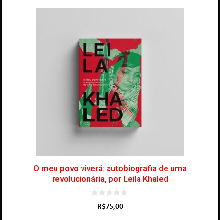
O meu povo viverá: autobiografia de uma
revolucionária, por Leila Khaled
0
R$
75,00
d
e