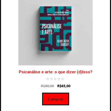
Psicanálise e arte: o que dizer (d)Isso?
0
R$
80,00
R$
65,00
d
e
5
Comprar