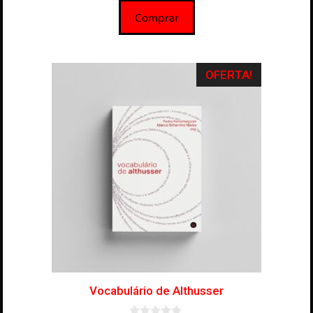
5
Comprar
OFERTA!
Vocabulário de Althusser