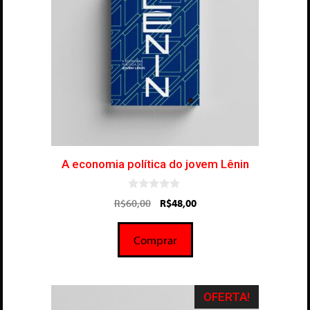
A economia política do jovem Lênin
0
R$
60,00
R$
48,00
d
e
5
Comprar
OFERTA!