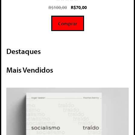
0
R$
100,00
R$
70,00
d
e
5
Comprar
Destaques
Mais Vendidos