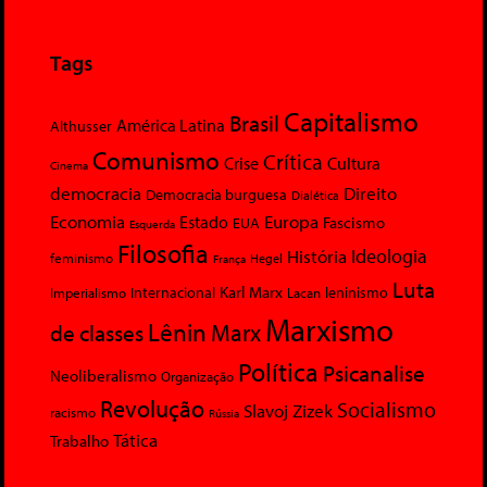
Tags
Capitalismo
Brasil
América Latina
Althusser
Comunismo
Crítica
Crise
Cultura
Cinema
democracia
Direito
Democracia burguesa
Dialética
Economia
Europa
Estado
Fascismo
EUA
Esquerda
Filosofia
Ideologia
História
feminismo
Hegel
França
Luta
Karl Marx
Internacional
Lacan
leninismo
Imperialismo
Marxismo
Lênin
Marx
de classes
Política
Psicanalise
Neoliberalismo
Organização
Revolução
Socialismo
Slavoj Zizek
racismo
Rússia
Tática
Trabalho