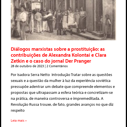
Diálogos marxistas sobre a prostituição: as
contribuições de Alexandra Kolontai e Clara
Zetkin e o caso do jornal Der Pranger
28 de outubro de 2023
2 Comentários
Por Isadora Serra Netto Introdução Tratar sobre as questões
sexuais e a questão da mulher à luz da experiência soviética
pressupõe adentrar um debate que compreende elementos e
propostas que ultrapassam a esfera teórica e concretizam-se
na prática, de maneira controversa e impremeditada. A
Revolução Russa trouxe, de fato, grandes avanços no que diz
respeito
Leia mais »