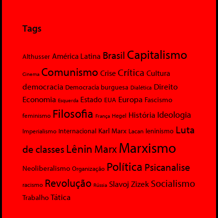
Tags
Capitalismo
Brasil
América Latina
Althusser
Comunismo
Crítica
Crise
Cultura
Cinema
democracia
Direito
Democracia burguesa
Dialética
Economia
Europa
Estado
Fascismo
EUA
Esquerda
Filosofia
Ideologia
História
feminismo
Hegel
França
Luta
Karl Marx
Internacional
Lacan
leninismo
Imperialismo
Marxismo
Lênin
Marx
de classes
Política
Psicanalise
Neoliberalismo
Organização
Revolução
Socialismo
Slavoj Zizek
racismo
Rússia
Tática
Trabalho