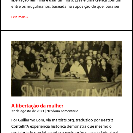
libertação feminina e usar um hijab. Essa é uma crença comum
entre os muçulmanos, baseada na suposição de que, para ser
Leia mais »
A libertação da mulher
22 de agosto de 2023
Nenhum comentário
Por Guillermo Lora, via marxists.org, traduzido por Beatriz
Contelli “A experiência histórica demonstra que mesmo o
proletariado que luta contra a exploração na sociedade atual