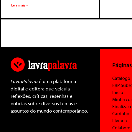
Leia mais »
Páginas
Catálogo
LavraPalavra
é uma plataforma
ERP Subsc
digital e editora que veicula
Início
reflexões, críticas, resenhas e
Minha co
notícias sobre diversos temas e
Finalizar
assuntos do mundo contemporâneo.
Carrinho
Livraria
Colabore