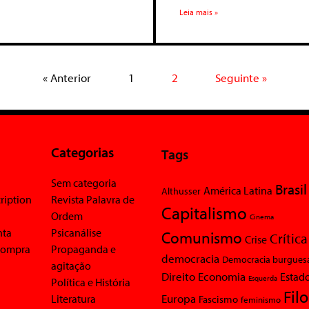
Leia mais »
« Anterior
1
2
Seguinte »
Categorias
Tags
Sem categoria
Brasil
América Latina
Althusser
ription
Revista Palavra de
Capitalismo
Ordem
Cinema
nta
Psicanálise
Comunismo
Crítica
Crise
 compra
Propaganda e
democracia
Democracia burgues
agitação
Economia
Direito
Estad
Esquerda
Política e História
Fil
Europa
Literatura
Fascismo
feminismo