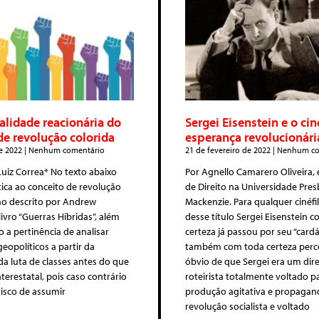
alidade reacionária do
Sergei Eisenstein e o ci
de revolução colorida
esperança revolucionári
e 2022
Nenhum comentário
21 de fevereiro de 2022
Nenhum co
 Luiz Correa* No texto abaixo
Por Agnello Camarero Oliveira,
tica ao conceito de revolução
de Direito na Universidade Pres
mo descrito por Andrew
Mackenzie. Para qualquer cinéfi
ivro “Guerras Híbridas”, além
desse título Sergei Eisenstein 
o a pertinência de analisar
certeza já passou por seu “cardá
opolíticos a partir da
também com toda certeza perc
da luta de classes antes do que
óbvio de que Sergei era um dire
terestatal, pois caso contrário
roteirista totalmente voltado p
isco de assumir
produção agitativa e propagand
revolução socialista e voltado