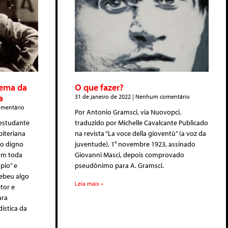
nema da
O que fazer?
a
31 de janeiro de 2022
Nenhum comentário
mentário
Por Antonio Gramsci, via Nuovopci,
 estudante
traduzido por Michelle Cavalcante Publicado
biteriana
na revista “La voce della gioventù” (a voz da
lo digno
juventude), 1° novembre 1923, assinado
com toda
Giovanni Masci, depois comprovado
pio” e
pseudônimo para A. Gramsci.
ebeu algo
Leia mais »
tor e
ara
ística da