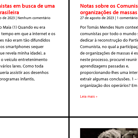
istas em busca de uma
Notas sobre os Comunist
rasileira
organizações de massas
o de 2023
Nenhum comentário
27 de agosto de 2023
1 comentário
o Maia (1) Quando eu era
Por Tomás Mendes Num contex
 tempo em que a internet e os
comunistas por todo o mundo
s não eram tão difundidos
dedicar à reconstrução do Part
 os smartphones sequer
Comunista, no qual a participaç
que revela minha idade), a
de organizações de massas é es
a o veículo entretenimento
neste processo, procurei reuni
 vários lares. Como toda
aprendizagens passadas e,
queria assistir aos desenhos
proporcionando-lhes uma inter
programas infantis,
extrair algumas conclusões. 1 
organização dos operários? Em
Leia mais »