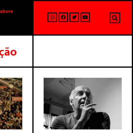
labore
ação