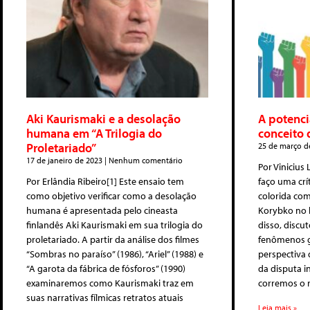
Aki Kaurismaki e a desolação
A potenci
humana em “A Trilogia do
conceito 
Proletariado”
25 de março d
17 de janeiro de 2023
Nenhum comentário
Por Vinicius
Por Erlândia Ribeiro[1] Este ensaio tem
faço uma crí
como objetivo verificar como a desolação
colorida co
humana é apresentada pelo cineasta
Korybko no l
finlandês Aki Kaurismaki em sua trilogia do
disso, discut
proletariado. A partir da análise dos filmes
fenômenos ge
“Sombras no paraíso” (1986), “Ariel” (1988) e
perspectiva 
“A garota da fábrica de fósforos” (1990)
da disputa in
examinaremos como Kaurismaki traz em
corremos o r
suas narrativas fílmicas retratos atuais
Leia mais »