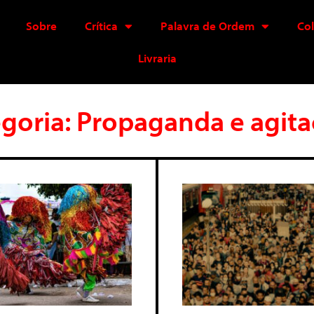
Sobre
Crítica
Palavra de Ordem
Co
Livraria
goria: Propaganda e agit