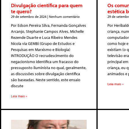
Divulgação científica para quem
Os comun
te quero?
estética b
29 de setembro de 2024
Nenhum comentário
29 de setembr
Por Edson Pereira Silva, Fernanda Gonçalves
Por Heribald
Arcanjo, Stephanie Campos Alves, Michelle
criança, num
Rezende Duarte e Luca Ribeiro Mendes
computadore
Nicola via GEMBi (Grupo de Estudos e
como hoje e
Pesquisas em Marxismo e Biologia)
existiam (o 
INTRODUÇÃO O recrudescimento do
televisão er
negacionismo identifica um fracasso do
principal em
pressuposto iluminista no qual, geralmente,
criança, eu 
as discussões sobre divulgação científica
animados e 
são baseadas. Neste sentido, este ensaio
Leia mais »
discute
Leia mais »