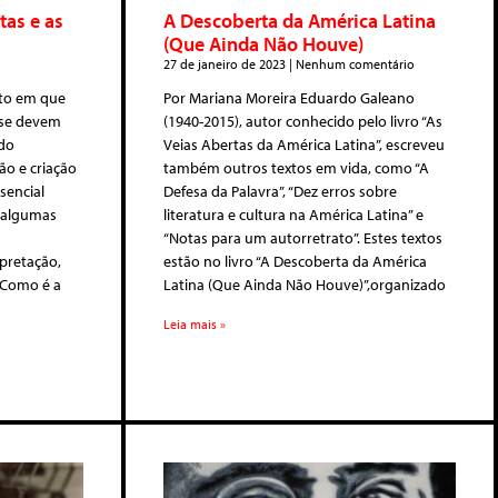
as e as
A Descoberta da América Latina
(Que Ainda Não Houve)
27 de janeiro de 2023
Nenhum comentário
to em que
Por Mariana Moreira Eduardo Galeano
 se devem
(1940-2015), autor conhecido pelo livro “As
ido
Veias Abertas da América Latina”, escreveu
ão e criação
também outros textos em vida, como “A
sencial
Defesa da Palavra”, “Dez erros sobre
r algumas
literatura e cultura na América Latina” e
“Notas para um autorretrato”. Estes textos
pretação,
estão no livro “A Descoberta da América
– Como é a
Latina (Que Ainda Não Houve)”,organizado
Leia mais »