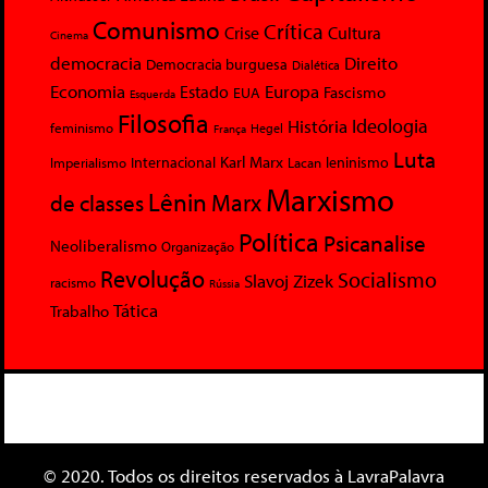
Comunismo
Crítica
Crise
Cultura
Cinema
democracia
Direito
Democracia burguesa
Dialética
Economia
Europa
Estado
Fascismo
EUA
Esquerda
Filosofia
Ideologia
História
feminismo
Hegel
França
Luta
Karl Marx
Internacional
Lacan
leninismo
Imperialismo
Marxismo
Lênin
Marx
de classes
Política
Psicanalise
Neoliberalismo
Organização
Revolução
Socialismo
Slavoj Zizek
racismo
Rússia
Tática
Trabalho
© 2020. Todos os direitos reservados à LavraPalavra