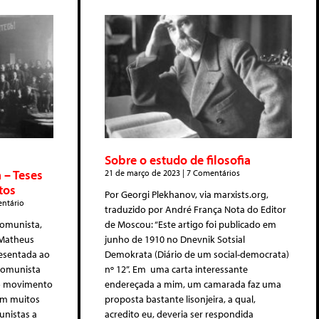
Sobre o estudo de filosofia
 – Teses
21 de março de 2023
7 Comentários
tos
Por Georgi Plekhanov, via marxists.org,
ntário
traduzido por André França Nota do Editor
Comunista,
de Moscou: “Este artigo foi publicado em
 Matheus
junho de 1910 no Dnevnik Sotsial
resentada ao
Demokrata (Diário de um social-democrata)
 Comunista
nº 12”. Em uma carta interessante
no movimento
endereçada a mim, um camarada faz uma
 em muitos
proposta bastante lisonjeira, a qual,
unistas a
acredito eu, deveria ser respondida