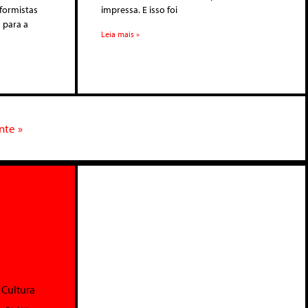
eformistas
impressa. E isso foi
 para a
Leia mais »
nte »
Cultura