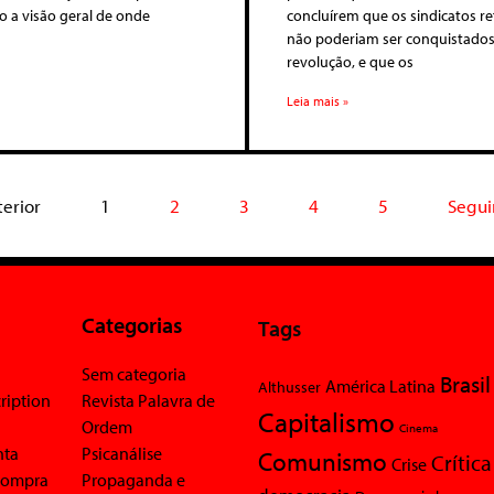
o a visão geral de onde
concluírem que os sindicatos r
não poderiam ser conquistados
revolução, e que os
Leia mais »
terior
1
2
3
4
5
Segui
Categorias
Tags
Sem categoria
Brasil
América Latina
Althusser
ription
Revista Palavra de
Capitalismo
Ordem
Cinema
nta
Psicanálise
Comunismo
Crítica
Crise
 compra
Propaganda e