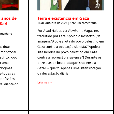
0 anos de
Terra e existência em Gaza
Karl
16 de outubro de 2023
Nenhum comentário
Por Asad Haider, via ViewPoint Magazine,
mentário
traduzido por Lara Apolonio Rossetto [Na
imagem: “Apoie a luta do povo palestino em
as duas
Gaza contra a ocupação sionista.” “Apoie a
mo” oficial
luta heroica do povo palestino em Gaza
tinto, logo
contra a repressão israelense.”] Durante os
io uma
onze dias de brutal ataque israelense a
s dogmas
Gaza1 – que foi apenas uma intensificação
e todas as
da devastação diária
confissões
Leia mais »
xa: diante do