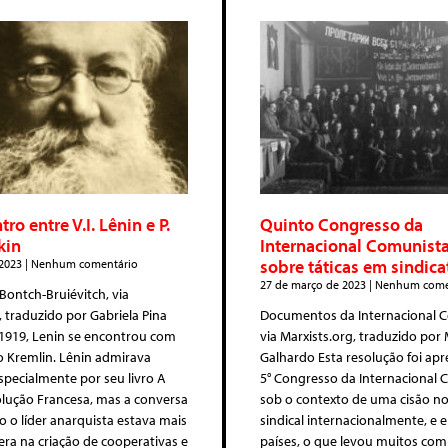
o entre V.I. Lênin e P.
Quinto Congresso da
kin
Internacional Comunista
sobre táticas em sindica
 2023
Nenhum comentário
27 de março de 2023
Nenhum come
 Bontch-Bruiévitch, via
, traduzido por Gabriela Pina
Documentos da Internacional 
1919, Lenin se encontrou com
via Marxists.org, traduzido por
o Kremlin. Lênin admirava
Galhardo Esta resolução foi ap
specialmente por seu livro A
5° Congresso da Internacional
lução Francesa, mas a conversa
sob o contexto de uma cisão 
 o líder anarquista estava mais
sindical internacionalmente, e
era na criação de cooperativas e
países, o que levou muitos com