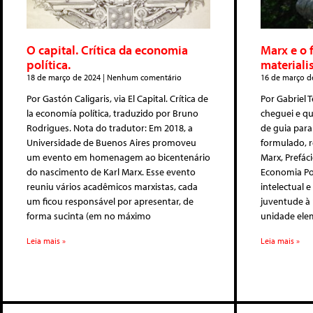
O capital. Crítica da economia
Marx e o 
política.
materiali
18 de março de 2024
Nenhum comentário
16 de março d
Por Gastón Caligaris, via El Capital. Crítica de
Por Gabriel 
la economía política, traduzido por Bruno
cheguei e qu
Rodrigues. Nota do tradutor: Em 2018, a
de guia para
Universidade de Buenos Aires promoveu
formulado, 
um evento em homenagem ao bicentenário
Marx, Prefáci
do nascimento de Karl Marx. Esse evento
Economia Polí
reuniu vários acadêmicos marxistas, cada
intelectual e
um ficou responsável por apresentar, de
juventude à
forma sucinta (em no máximo
unidade ele
Leia mais »
Leia mais »