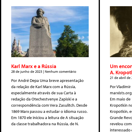
Karl Marx e a Rússia
Um encontr
A. Kropot
28 de junho de 2023
Nenhum comentário
21 de abril de
Por André Depa Uma breve apresentação
da relação de Karl Marx com a Rússia,
Por Vladímir
especialmente através de sua Carta à
marxists.org
redação da Otechestvenye Zapiski e a
Em maio de 
correspondência com Vera Zasulitch. Desde
Kropotkin n
1869 Marx passou a estudar o idioma russo.
Kropotkin, e
Em 1870 ele iniciou a leitura de A situação
Grande Revo
da classe trabalhadora na Rússia, de N.
revelou como
interessado 