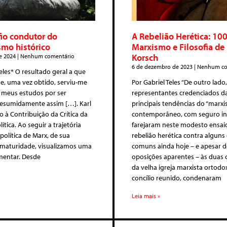
fio condutor do
A Rebelião Herética: 10
smo histórico
Marxismo e Filosofia de 
Korsch
e 2024
Nenhum comentário
6 de dezembro de 2023
Nenhum co
Teles* O resultado geral a que
e, uma vez obtido, serviu-me
Por Gabriel Teles “De outro lado,
 meus estudos por ser
representantes credenciados d
resumidamente assim […]. Karl
principais tendências do “marxis
o à Contribuição da Crítica da
contemporâneo, com seguro ins
tica. Ao seguir a trajetória
farejaram neste modesto ensa
 política de Marx, de sua
rebelião herética contra algun
 maturidade, visualizamos uma
comuns ainda hoje – e apesar d
mentar. Desde
oposições aparentes – às duas 
da velha igreja marxista ortodo
concílio reunido, condenaram
Leia mais »