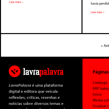
Leia mais »
havia perdid
Leia mais »
« An
Páginas
Catálogo
LavraPalavra
é uma plataforma
ERP Subsc
digital e editora que veicula
Início
reflexões, críticas, resenhas e
Minha co
notícias sobre diversos temas e
Finalizar