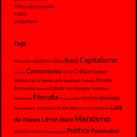
Crítica da Economia
Crítica
Conjuntura
Tags
Capitalismo
Brasil
América Latina
Althusser
Comunismo
Crítica
Crise
Cultura
Cinema
democracia
Direito
Democracia burguesa
Dialética
Economia
Europa
Estado
Fascismo
EUA
Esquerda
Filosofia
Ideologia
História
feminismo
Hegel
França
Luta
Karl Marx
Internacional
Lacan
leninismo
Imperialismo
Marxismo
Lênin
Marx
de classes
Política
Psicanalise
Neoliberalismo
Organização