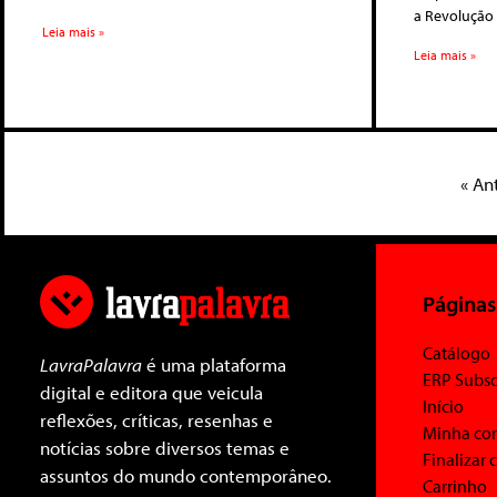
a Revolução 
Leia mais »
Leia mais »
« An
Páginas
Catálogo
LavraPalavra
é uma plataforma
ERP Subsc
digital e editora que veicula
Início
reflexões, críticas, resenhas e
Minha co
notícias sobre diversos temas e
Finalizar
assuntos do mundo contemporâneo.
Carrinho