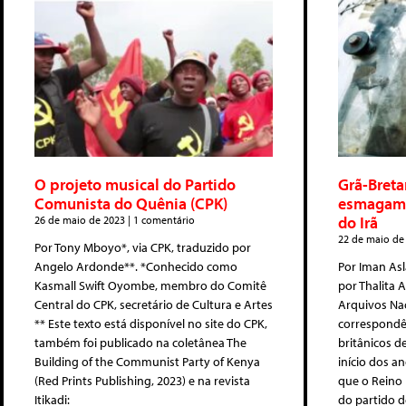
O projeto musical do Partido
Grã-Breta
Comunista do Quênia (CPK)
esmagame
do Irã
26 de maio de 2023
1 comentário
22 de maio de
Por Tony Mboyo*, via CPK, traduzido por
Angelo Ardonde**. *Conhecido como
Por Iman Asl
Kasmall Swift Oyombe, membro do Comitê
por Thalita 
Central do CPK, secretário de Cultura e Artes
Arquivos Nac
** Este texto está disponível no site do CPK,
correspondê
também foi publicado na coletânea The
britânicos d
Building of the Communist Party of Kenya
início dos a
(Red Prints Publishing, 2023) e na revista
que o Reino
Itikadi:
do partido d