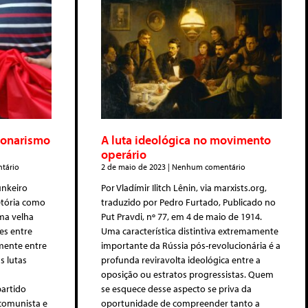
cionarismo
A luta ideológica no movimento
operário
tário
2 de maio de 2023
Nenhum comentário
unkeiro
Por Vladímir Ilitch Lênin, via marxists.org,
etória como
traduzido por Pedro Furtado, Publicado no
ma velha
Put Pravdi, nº 77, em 4 de maio de 1914.
es entre
Uma característica distintiva extremamente
mente entre
importante da Rússia pós-revolucionária é a
s lutas
profunda reviravolta ideológica entre a
oposição ou estratos progressistas. Quem
artido
se esquece desse aspecto se priva da
comunista e
oportunidade de compreender tanto a