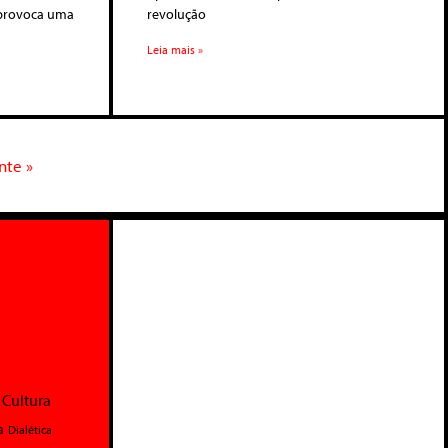
 provoca uma
revolução
Leia mais »
nte »
Cultura
a
Dialética