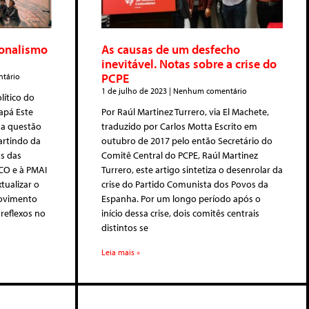
ionalismo
As causas de um desfecho
inevitável. Notas sobre a crise do
PCPE
tário
1 de julho de 2023
Nenhum comentário
lítico do
apá Este
Por Raúl Martinez Turrero, via El Machete,
 a questão
traduzido por Carlos Motta Escrito em
artindo da
outubro de 2017 pelo então Secretário do
os das
Comitê Central do PCPE, Raúl Martinez
PCO e à PMAI
Turrero, este artigo sintetiza o desenrolar da
tualizar o
crise do Partido Comunista dos Povos da
Movimento
Espanha. Por um longo período após o
reflexos no
início dessa crise, dois comitês centrais
distintos se
Leia mais »