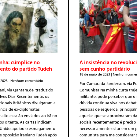
nha: cúmplice no
A insistência no revolu
nto do partido Tudeh
sem cunho partidário
18 de maio de 2023
Nenhum comen
 2023
Nenhum comentário
Por Camarada Janderson, via F
ani, via Qantara.de, traduzido
Comunista Na minha curta traj
Alves Dias Recentemente, os
militante, pude perceber que u
ionais Britânicos divulgaram a
dúvida continua viva nos debat
ncia de ex-diplomatas
pessoas de esquerda, principal
e alto escalão enviados ao Irã no
aquelas que se aproximaram da
nos oitenta. As cartas indicam
sociais recentemente: é preciso
 Unido apoiou o esmagamento
necessariamente estar em um p
e oposição iraniano Tudeh após
comunista para me considerar 