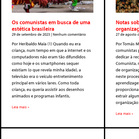
Os comunistas em busca de uma
Notas sob
estética brasileira
organiza
29 de setembro de 2023
Nenhum comentário
27 de agosto 
Por Heribaldo Maia (1) Quando eu era
Por Tomás 
criança, num tempo em que a internet e os
comunistas 
computadores não eram tão difundidos
dedicar à re
como hoje e os smartphones sequer
Comunista, n
existiam (o que revela minha idade), a
de organizaç
televisão era o veículo entretenimento
neste proces
principal em vários lares. Como toda
aprendizage
criança, eu queria assistir aos desenhos
proporciona
animados e programas infantis,
extrair algu
organização
Leia mais »
Leia mais »