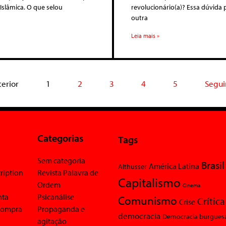
Islâmica. O que selou
revolucionário(a)? Essa dúvida
outra
Leia mais »
terior
1
2
3
4
5
Segui
Categorias
Tags
Sem categoria
Brasil
América Latina
Althusser
ription
Revista Palavra de
Capitalismo
Ordem
Cinema
nta
Psicanálise
Comunismo
Crítica
Crise
 compra
Propaganda e
democracia
Democracia burgues
agitação