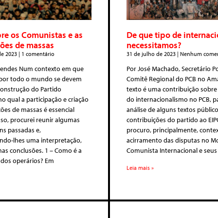
re os Comunistas e as
De que tipo de internac
ções de massas
necessitamos?
de 2023
1 comentário
31 de julho de 2023
Nenhum comen
Mendes Num contexto em que
Por José Machado, Secretário Po
por todo o mundo se devem
Comitê Regional do PCB no Am
construção do Partido
texto é uma contribuição sobre
o qual a participação e criação
do internacionalismo no PCB, p
ões de massas é essencial
análise de alguns textos públic
so, procurei reunir algumas
contribuições do partido ao EI
ns passadas e,
procuro, principalmente, contex
ndo-lhes uma interpretação,
acirramento das disputas no 
mas conclusões. 1 – Como é a
Comunista Internacional e seus 
 dos operários? Em
Leia mais »