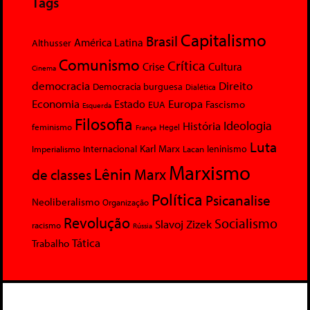
Tags
Capitalismo
Brasil
América Latina
Althusser
Comunismo
Crítica
Crise
Cultura
Cinema
democracia
Direito
Democracia burguesa
Dialética
Economia
Europa
Estado
Fascismo
EUA
Esquerda
Filosofia
Ideologia
História
feminismo
Hegel
França
Luta
Karl Marx
Internacional
Lacan
leninismo
Imperialismo
Marxismo
Lênin
Marx
de classes
Política
Psicanalise
Neoliberalismo
Organização
Revolução
Socialismo
Slavoj Zizek
racismo
Rússia
Tática
Trabalho