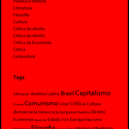
Política e História
Literatura
Filosofia
Cultura
Crítica do direito
Crítica do direito
Crítica da Economia
Crítica
Conjuntura
Tags
Capitalismo
Brasil
América Latina
Althusser
Comunismo
Crítica
Crise
Cultura
Cinema
democracia
Direito
Democracia burguesa
Dialética
Economia
Europa
Estado
Fascismo
EUA
Esquerda
Filosofia
Ideologia
História
feminismo
Hegel
França