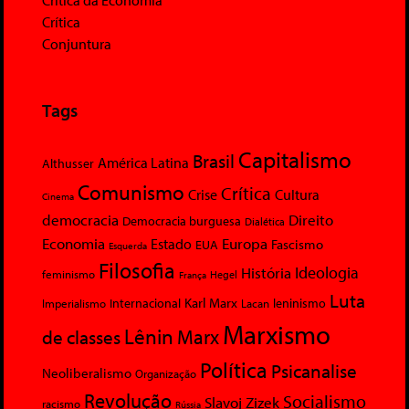
Crítica da Economia
Crítica
Conjuntura
Tags
Capitalismo
Brasil
América Latina
Althusser
Comunismo
Crítica
Crise
Cultura
Cinema
democracia
Direito
Democracia burguesa
Dialética
Economia
Europa
Estado
Fascismo
EUA
Esquerda
Filosofia
Ideologia
História
feminismo
Hegel
França
Luta
Karl Marx
Internacional
Lacan
leninismo
Imperialismo
Marxismo
Lênin
Marx
de classes
Política
Psicanalise
Neoliberalismo
Organização
Revolução
Socialismo
Slavoj Zizek
racismo
Rússia