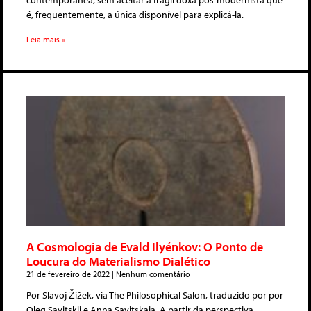
contemporânea, sem aceitar a frágil doxa pós-modernista que
é, frequentemente, a única disponível para explicá-la.
Leia mais »
A Cosmologia de Evald Ilyénkov: O Ponto de
Loucura do Materialismo Dialético
21 de fevereiro de 2022
Nenhum comentário
Por Slavoj Žižek, via The Philosophical Salon, traduzido por por
Oleg Savitskii e Anna Savitskaia. A partir da perspectiva