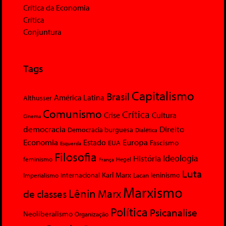
Crítica da Economia
Crítica
Conjuntura
Tags
Capitalismo
Brasil
América Latina
Althusser
Comunismo
Crítica
Crise
Cultura
Cinema
democracia
Direito
Democracia burguesa
Dialética
Economia
Europa
Estado
Fascismo
EUA
Esquerda
Filosofia
Ideologia
História
feminismo
Hegel
França
Luta
Karl Marx
Internacional
Lacan
leninismo
Imperialismo
Marxismo
Lênin
Marx
de classes
Política
Psicanalise
Neoliberalismo
Organização