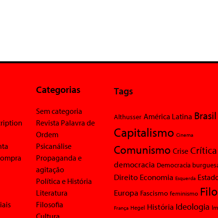
Categorias
Tags
Sem categoria
Brasil
América Latina
Althusser
ription
Revista Palavra de
Capitalismo
Ordem
Cinema
nta
Psicanálise
Comunismo
Crítica
Crise
 compra
Propaganda e
democracia
Democracia burgues
agitação
Economia
Direito
Estad
Esquerda
Política e História
Fil
Europa
Literatura
Fascismo
feminismo
iais
Filosofia
Ideologia
História
Im
Hegel
França
Cultura