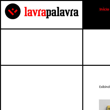
Início
Exibin