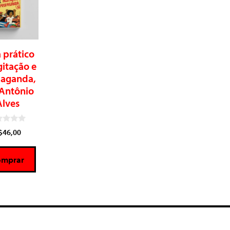
 prático
gitação e
aganda,
 Antônio
Alves
$
46,00
omprar