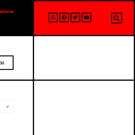
labore
00