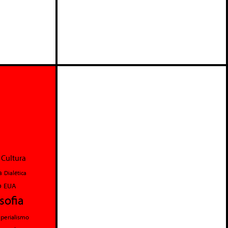
Cultura
a
Dialética
o
EUA
osofia
perialismo