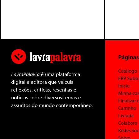
Páginas
Catálogo
LavraPalavra
é uma plataforma
ERP Subsc
digital e editora que veicula
Início
reflexões, críticas, resenhas e
Minha co
notícias sobre diversos temas e
Finalizar
assuntos do mundo contemporâneo.
Carrinho
Livraria
Colabore
Redes Soc
Sobre