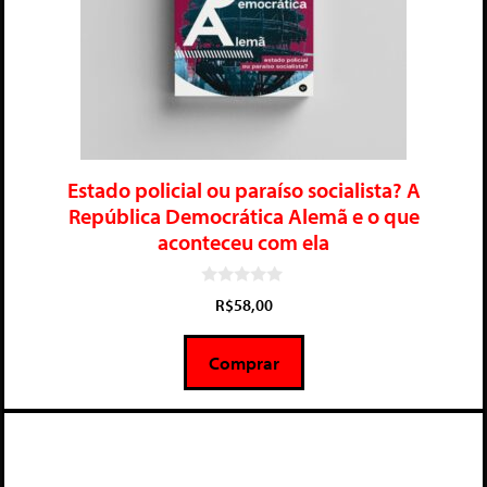
Estado policial ou paraíso socialista? A
República Democrática Alemã e o que
aconteceu com ela
0
R$
58,00
d
e
5
Comprar