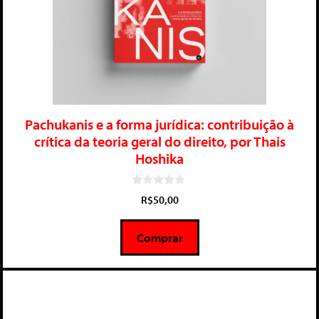
Pachukanis e a forma jurídica: contribuição à
crítica da teoria geral do direito, por Thais
Hoshika
0
R$
50,00
d
e
5
Comprar