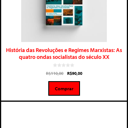
História das Revoluções e Regimes Marxistas: As
quatro ondas socialistas do século XX
0
R$
110,00
R$
90,00
d
e
5
Comprar