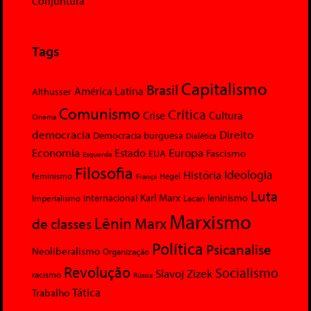
Conjuntura
Tags
Capitalismo
Brasil
América Latina
Althusser
Comunismo
Crítica
Crise
Cultura
Cinema
democracia
Direito
Democracia burguesa
Dialética
Economia
Europa
Estado
Fascismo
EUA
Esquerda
Filosofia
Ideologia
História
feminismo
Hegel
França
Luta
Karl Marx
Internacional
Lacan
leninismo
Imperialismo
Marxismo
Lênin
Marx
de classes
Política
Psicanalise
Neoliberalismo
Organização
Revolução
Socialismo
Slavoj Zizek
racismo
Rússia
Tática
Trabalho