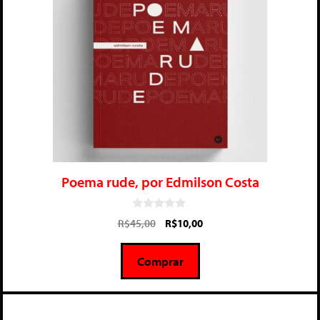
Poema rude, por Edmilson Costa
0
R$
45,00
R$
10,00
d
e
5
Comprar