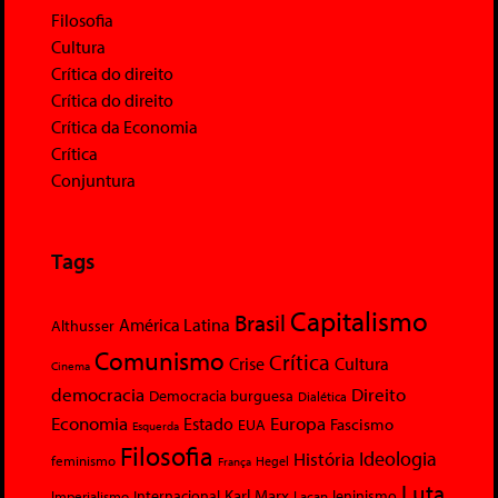
Filosofia
Cultura
Crítica do direito
Crítica do direito
Crítica da Economia
Crítica
Conjuntura
Tags
Capitalismo
Brasil
América Latina
Althusser
Comunismo
Crítica
Crise
Cultura
Cinema
democracia
Direito
Democracia burguesa
Dialética
Economia
Europa
Estado
Fascismo
EUA
Esquerda
Filosofia
Ideologia
História
feminismo
Hegel
França
Luta
Karl Marx
Internacional
Lacan
leninismo
Imperialismo