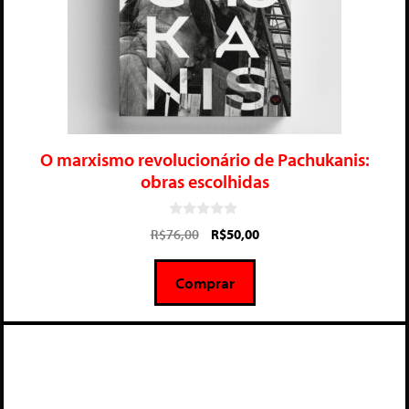
O marxismo revolucionário de Pachukanis:
obras escolhidas
0
R$
76,00
R$
50,00
d
e
5
Comprar