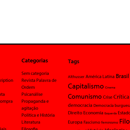
Categorias
Tags
Sem categoria
Brasil
América Latina
Althusser
ription
Revista Palavra de
Capitalismo
Ordem
Cinema
nta
Psicanálise
Comunismo
Crítica
Crise
 compra
Propaganda e
democracia
Democracia burgues
agitação
Economia
Direito
Estad
Esquerda
Política e História
Fil
Europa
Literatura
Fascismo
feminismo
iais
Filosofia