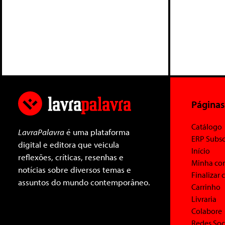
Páginas
Catálogo
LavraPalavra
é uma plataforma
ERP Subsc
digital e editora que veicula
Início
reflexões, críticas, resenhas e
Minha co
notícias sobre diversos temas e
Finalizar
assuntos do mundo contemporâneo.
Carrinho
Livraria
Colabore
Redes Soc