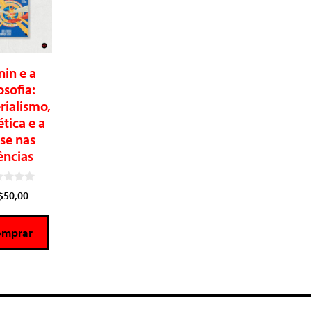
nin e a
losofia:
rialismo,
ética e a
ise nas
ências
$
50,00
omprar