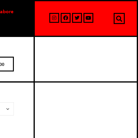
labore
00