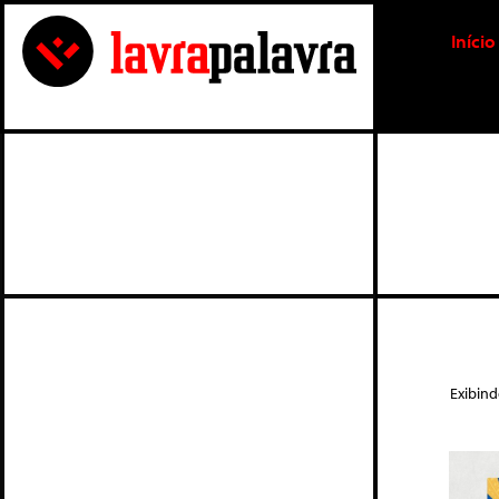
Início
Exibin