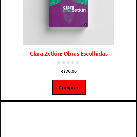
Clara Zetkin: Obras Escolhidas
0
R$
76,00
d
e
5
Comprar