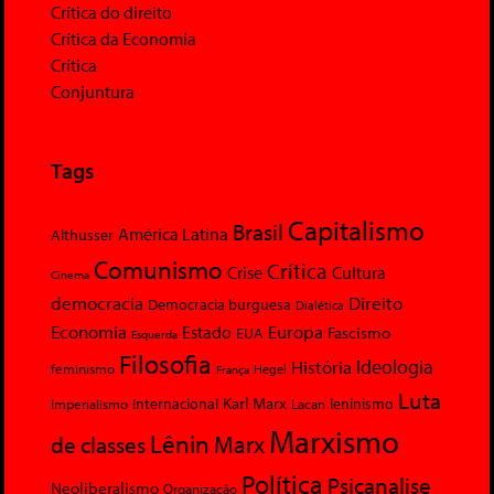
Crítica do direito
Crítica da Economia
Crítica
Conjuntura
Tags
Capitalismo
Brasil
América Latina
Althusser
Comunismo
Crítica
Crise
Cultura
Cinema
democracia
Direito
Democracia burguesa
Dialética
Economia
Europa
Estado
Fascismo
EUA
Esquerda
Filosofia
Ideologia
História
feminismo
Hegel
França
Luta
Karl Marx
Internacional
Lacan
leninismo
Imperialismo
Marxismo
Lênin
Marx
de classes
Política
Psicanalise
Neoliberalismo
Organização