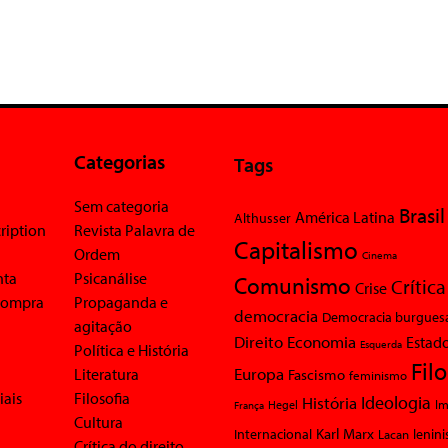
Categorias
Tags
Sem categoria
Brasil
América Latina
Althusser
ription
Revista Palavra de
Capitalismo
Ordem
Cinema
nta
Psicanálise
Comunismo
Crítica
Crise
 compra
Propaganda e
democracia
Democracia burgues
agitação
Economia
Direito
Estad
Esquerda
Política e História
Fil
Europa
Literatura
Fascismo
feminismo
iais
Filosofia
Ideologia
História
Im
Hegel
França
Cultura
Karl Marx
Internacional
Lacan
lenin
Crítica do direito