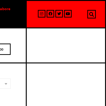
labore
00