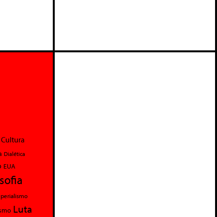
Cultura
a
Dialética
o
EUA
osofia
perialismo
Luta
ismo