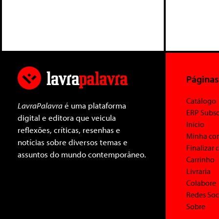
Páginas
Catálogo
LavraPalavra
é uma plataforma
ERP Subsc
digital e editora que veicula
Início
reflexões, críticas, resenhas e
Minha co
notícias sobre diversos temas e
Finalizar
assuntos do mundo contemporâneo.
Carrinho
Livraria
Colabore
Redes Soc
Sobre