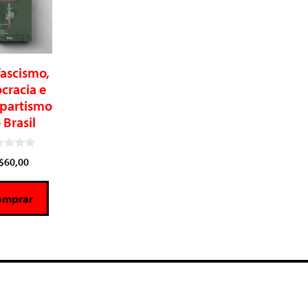
ascismo,
cracia e
partismo
 Brasil
$
60,00
omprar