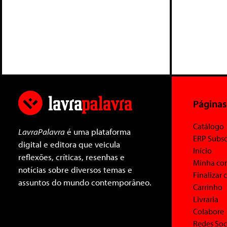
Páginas
Catálogo
LavraPalavra
é uma plataforma
ERP Subsc
digital e editora que veicula
Início
reflexões, críticas, resenhas e
Minha co
notícias sobre diversos temas e
Finalizar
assuntos do mundo contemporâneo.
Carrinho
Livraria
Colabore
Redes Soc