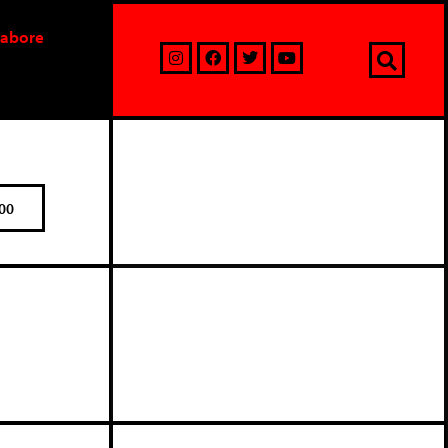
labore
00