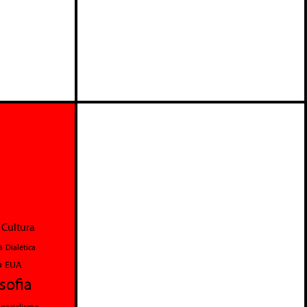
Cultura
a
Dialética
o
EUA
osofia
perialismo