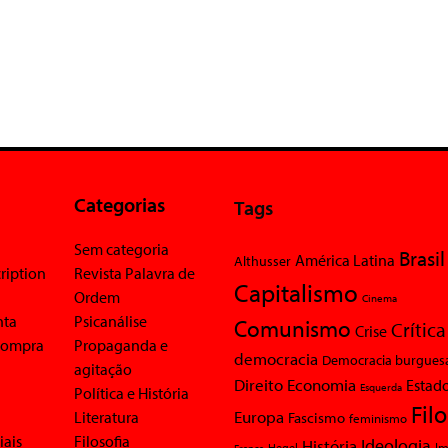
Categorias
Tags
Sem categoria
Brasil
América Latina
Althusser
ription
Revista Palavra de
Capitalismo
Ordem
Cinema
nta
Psicanálise
Comunismo
Crítica
Crise
 compra
Propaganda e
democracia
Democracia burgues
agitação
Economia
Direito
Estad
Esquerda
Política e História
Fil
Europa
Literatura
Fascismo
feminismo
iais
Filosofia
Ideologia
História
Im
Hegel