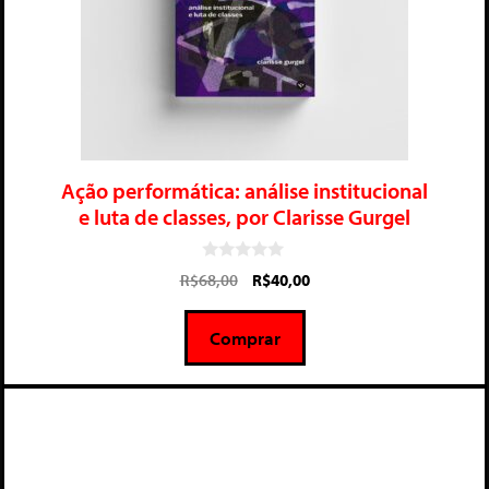
Ação performática: análise institucional
e luta de classes, por Clarisse Gurgel
0
R$
68,00
R$
40,00
d
e
5
Comprar