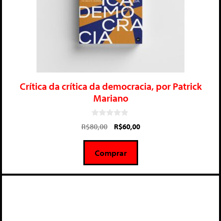
Crítica da crítica da democracia, por Patrick
Mariano
0
R$
80,00
R$
60,00
d
e
5
Comprar