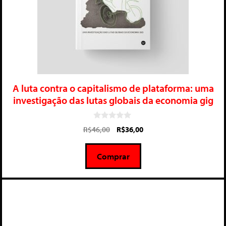
A luta contra o capitalismo de plataforma: uma
investigação das lutas globais da economia gig
0
R$
46,00
R$
36,00
d
e
5
Comprar