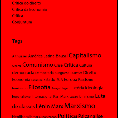
Crítica do direito
Crítica da Economia
Crítica
Conjuntura
Tags
Capitalismo
Brasil
América Latina
Althusser
Comunismo
Crítica
Crise
Cultura
Cinema
democracia
Direito
Democracia burguesa
Dialética
Economia
Europa
Estado
Fascismo
EUA
Esquerda
Filosofia
Ideologia
História
feminismo
Hegel
França
Luta
Karl Marx
Internacional
Lacan
leninismo
Imperialismo
Marxismo
Lênin
Marx
de classes
Política
Psicanalise
Neoliberalismo
Organização