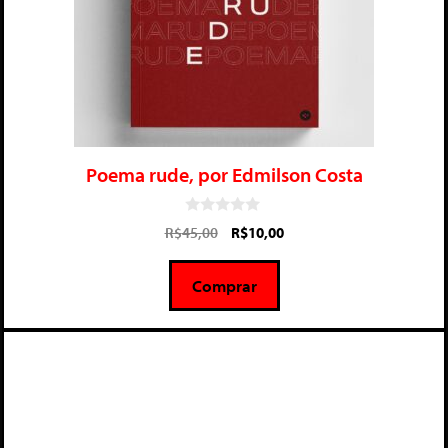
Poema rude, por Edmilson Costa
0
R$
45,00
R$
10,00
d
e
5
Comprar