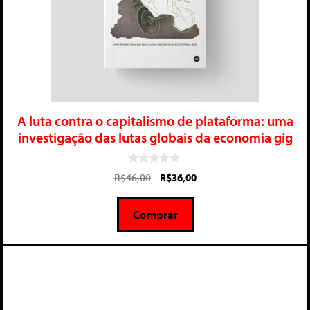
A luta contra o capitalismo de plataforma: uma
investigação das lutas globais da economia gig
0
R$
46,00
R$
36,00
d
e
5
Comprar