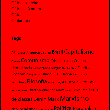
Crítica do direito
Crítica da Economia
Crítica
Conjuntura
Tags
Capitalismo
Brasil
América Latina
Althusser
Comunismo
Crítica
Crise
Cultura
Cinema
democracia
Direito
Democracia burguesa
Dialética
Economia
Europa
Estado
Fascismo
EUA
Esquerda
Filosofia
Ideologia
História
feminismo
Hegel
França
Luta
Karl Marx
Internacional
Lacan
leninismo
Imperialismo
Marxismo
Lênin
Marx
de classes
Política
Psicanalise
Neoliberalismo
Organização