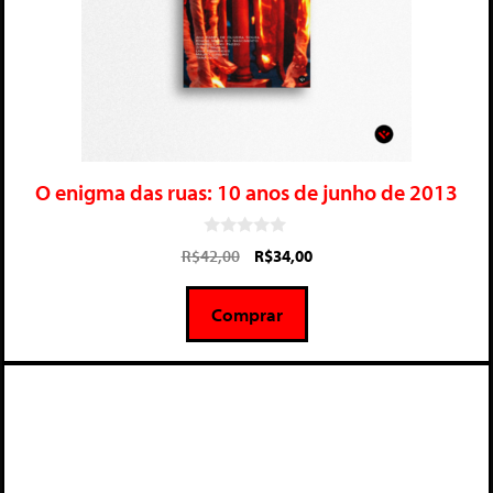
O enigma das ruas: 10 anos de junho de 2013
0
R$
42,00
R$
34,00
d
e
5
Comprar