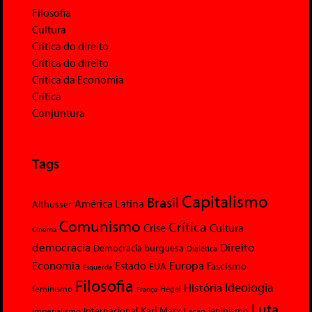
Filosofia
Cultura
Crítica do direito
Crítica do direito
Crítica da Economia
Crítica
Conjuntura
Tags
Capitalismo
Brasil
América Latina
Althusser
Comunismo
Crítica
Crise
Cultura
Cinema
democracia
Direito
Democracia burguesa
Dialética
Economia
Europa
Estado
Fascismo
EUA
Esquerda
Filosofia
Ideologia
História
feminismo
Hegel
França
Luta
Karl Marx
Internacional
Lacan
leninismo
Imperialismo