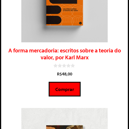
A forma mercadoria: escritos sobre a teoria do
valor, por Karl Marx
0
R$
48,00
d
e
5
Comprar