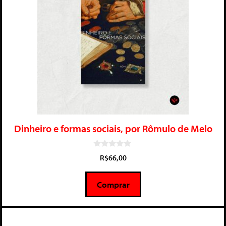
Dinheiro e formas sociais, por Rômulo de Melo
0
R$
66,00
d
e
5
Comprar