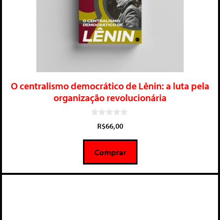
O centralismo democrático de Lênin: a luta pela
organização revolucionária
0
R$
66,00
d
e
5
Comprar