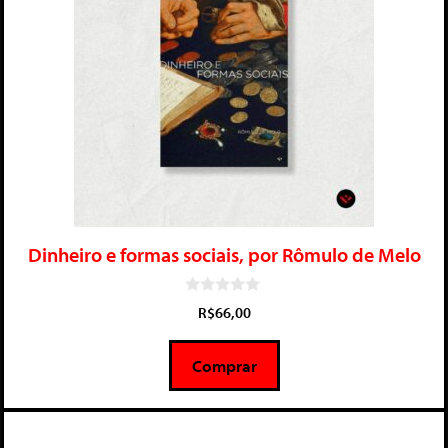
Dinheiro e formas sociais, por Rômulo de Melo
0
R$
66,00
d
e
5
Comprar