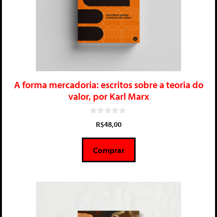
A forma mercadoria: escritos sobre a teoria do
valor, por Karl Marx
0
R$
48,00
d
e
5
Comprar