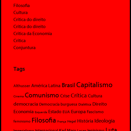
Filosofia
Cultura
Crítica do direito
Crítica do direito
Crítica da Economia
Crítica
Conjuntura
Tags
Capitalismo
Brasil
América Latina
Althusser
Comunismo
Crítica
Crise
Cultura
Cinema
democracia
Direito
Democracia burguesa
Dialética
Economia
Europa
Estado
Fascismo
EUA
Esquerda
Filosofia
Ideologia
História
feminismo
Hegel
França
Luta
Karl Marx
Internacional
Lacan
leninismo
Imperialismo