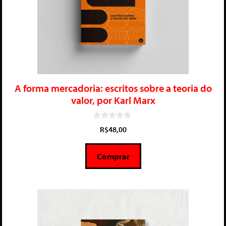
A forma mercadoria: escritos sobre a teoria do
valor, por Karl Marx
0
R$
48,00
d
e
5
Comprar