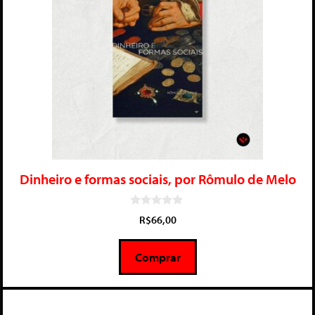
Dinheiro e formas sociais, por Rômulo de Melo
0
R$
66,00
d
e
5
Comprar