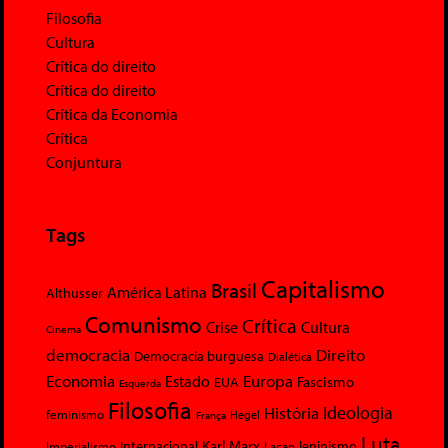
Filosofia
Cultura
Crítica do direito
Crítica do direito
Crítica da Economia
Crítica
Conjuntura
Tags
Capitalismo
Brasil
América Latina
Althusser
Comunismo
Crítica
Crise
Cultura
Cinema
democracia
Direito
Democracia burguesa
Dialética
Economia
Europa
Estado
Fascismo
EUA
Esquerda
Filosofia
Ideologia
História
feminismo
Hegel
França
Luta
Karl Marx
Internacional
Lacan
leninismo
Imperialismo