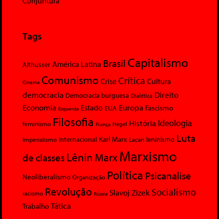
Conjuntura
Tags
Capitalismo
Brasil
América Latina
Althusser
Comunismo
Crítica
Crise
Cultura
Cinema
democracia
Direito
Democracia burguesa
Dialética
Economia
Europa
Estado
Fascismo
EUA
Esquerda
Filosofia
Ideologia
História
feminismo
Hegel
França
Luta
Karl Marx
Internacional
Lacan
leninismo
Imperialismo
Marxismo
Lênin
Marx
de classes
Política
Psicanalise
Neoliberalismo
Organização
Revolução
Socialismo
Slavoj Zizek
racismo
Rússia
Tática
Trabalho