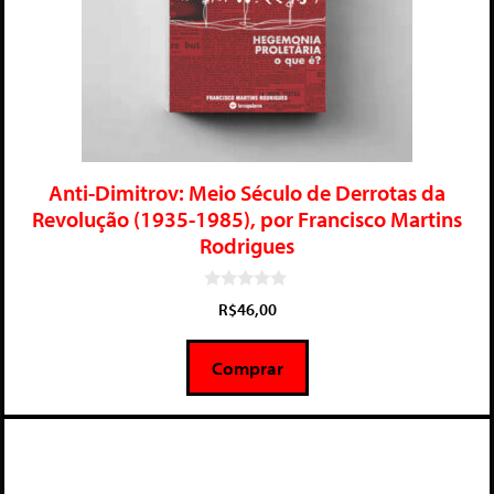
Anti-Dimitrov: Meio Século de Derrotas da
Revolução (1935-1985), por Francisco Martins
Rodrigues
0
R$
46,00
d
e
5
Comprar