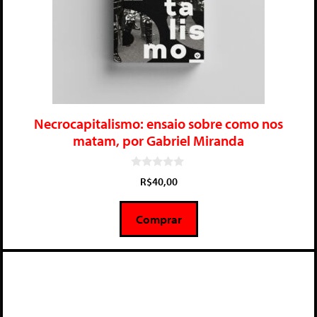
Necrocapitalismo: ensaio sobre como nos
matam, por Gabriel Miranda
0
R$
40,00
d
e
5
Comprar