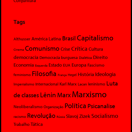
Conjuntura
Tags
Capitalismo
Brasil
América Latina
Althusser
Comunismo
Crítica
Crise
Cultura
Cinema
democracia
Direito
Democracia burguesa
Dialética
Economia
Europa
Estado
Fascismo
EUA
Esquerda
Filosofia
Ideologia
História
feminismo
Hegel
França
Luta
Karl Marx
Internacional
Lacan
leninismo
Imperialismo
Marxismo
Lênin
Marx
de classes
Política
Psicanalise
Neoliberalismo
Organização
Revolução
Socialismo
Slavoj Zizek
racismo
Rússia
Tática
Trabalho