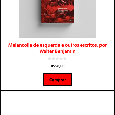
Melancolia de esquerda e outros escritos, por
Walter Benjamin
0
R$
58,00
d
e
5
Comprar