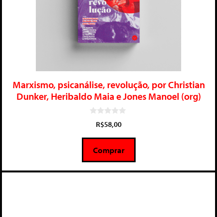
Marxismo, psicanálise, revolução, por Christian
Dunker, Heribaldo Maia e Jones Manoel (org)
0
R$
58,00
d
e
5
Comprar