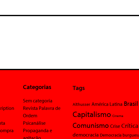
Categorias
Tags
Sem categoria
Brasil
América Latina
Althusser
ription
Revista Palavra de
Capitalismo
Ordem
Cinema
nta
Psicanálise
Comunismo
Crítica
Crise
 compra
Propaganda e
democracia
Democracia burgues
agitação