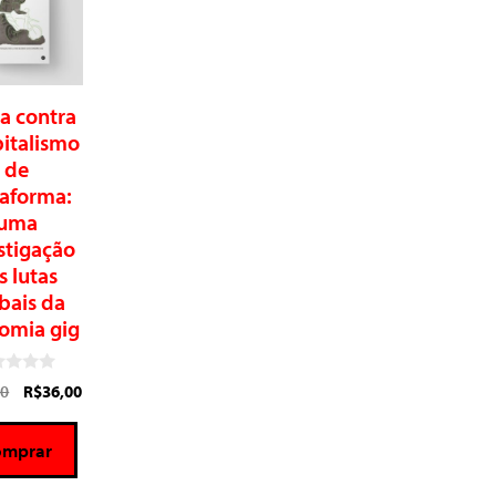
ta contra
pitalismo
de
taforma:
uma
stigação
s lutas
bais da
omia gig
00
R$
36,00
omprar