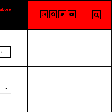
labore
00