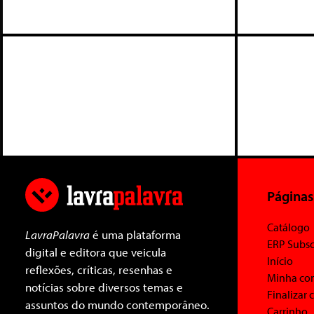
Páginas
Catálogo
LavraPalavra
é uma plataforma
ERP Subsc
digital e editora que veicula
Início
reflexões, críticas, resenhas e
Minha co
notícias sobre diversos temas e
Finalizar
assuntos do mundo contemporâneo.
Carrinho