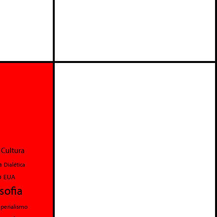
Cultura
a
Dialética
o
EUA
osofia
perialismo