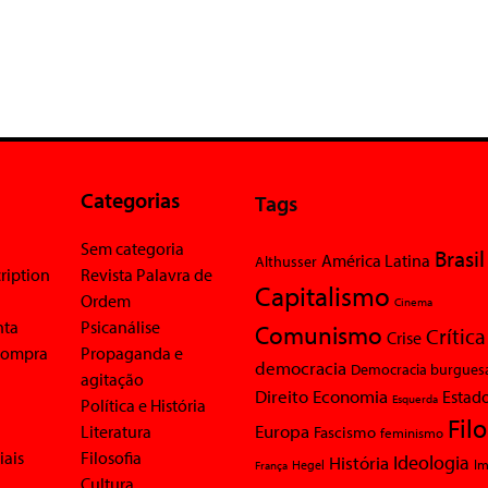
Categorias
Tags
Sem categoria
Brasil
América Latina
Althusser
ription
Revista Palavra de
Capitalismo
Ordem
Cinema
nta
Psicanálise
Comunismo
Crítica
Crise
 compra
Propaganda e
democracia
Democracia burgues
agitação
Economia
Direito
Estad
Esquerda
Política e História
Fil
Europa
Literatura
Fascismo
feminismo
iais
Filosofia
Ideologia
História
Im
Hegel
França
Cultura