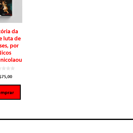
tória da
e luta de
ses, por
Nicos
inicolaou
$
75,00
omprar