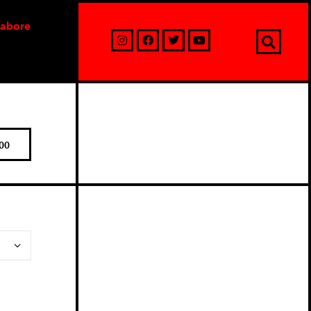
labore
00