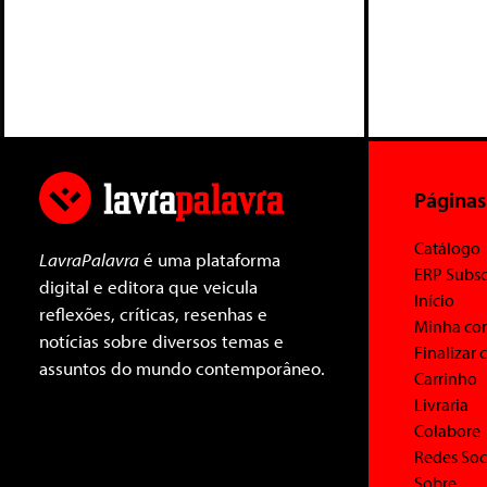
Páginas
Catálogo
LavraPalavra
é uma plataforma
ERP Subsc
digital e editora que veicula
Início
reflexões, críticas, resenhas e
Minha co
notícias sobre diversos temas e
Finalizar
assuntos do mundo contemporâneo.
Carrinho
Livraria
Colabore
Redes Soc
Sobre