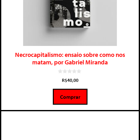
Necrocapitalismo: ensaio sobre como nos
matam, por Gabriel Miranda
0
R$
40,00
d
e
5
Comprar