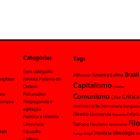
Categorias
Tags
Sem categoria
Brasil
América Latina
Althusser
ription
Revista Palavra de
Capitalismo
Ordem
Cinema
nta
Psicanálise
Comunismo
Crítica
Crise
 compra
Propaganda e
democracia
Democracia burgues
agitação
Economia
Direito
Estad
Esquerda
Política e História
Fil
Europa
Literatura
Fascismo
feminismo
iais
Filosofia
Ideologia
História
Im
Hegel
França
Cultura