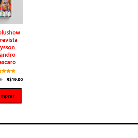
olushow
revista
lysson
andro
scaro
5.00
00
R$
19,00
de 5
omprar