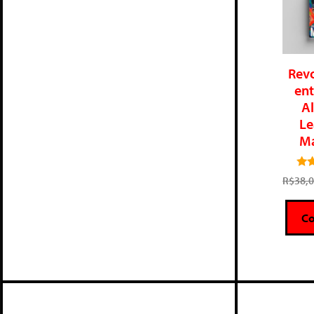
Rev
ent
A
Le
Ma
R$
38,
C