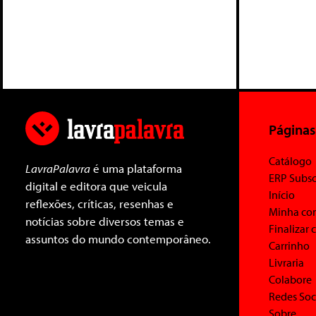
Páginas
Catálogo
LavraPalavra
é uma plataforma
ERP Subsc
digital e editora que veicula
Início
reflexões, críticas, resenhas e
Minha co
notícias sobre diversos temas e
Finalizar
assuntos do mundo contemporâneo.
Carrinho
Livraria
Colabore
Redes Soc
Sobre