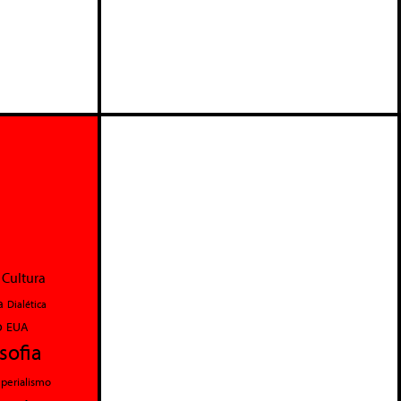
Cultura
a
Dialética
o
EUA
osofia
perialismo