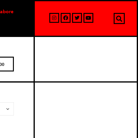
labore
00