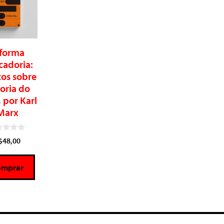
 forma
cadoria:
tos sobre
eoria do
, por Karl
Marx
$
48,00
omprar