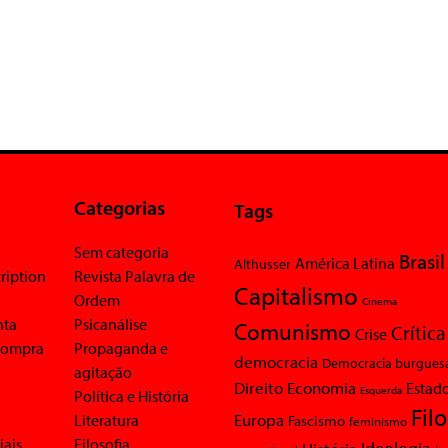
Categorias
Tags
Sem categoria
Brasil
América Latina
Althusser
ription
Revista Palavra de
Capitalismo
Ordem
Cinema
nta
Psicanálise
Comunismo
Crítica
Crise
 compra
Propaganda e
democracia
Democracia burgues
agitação
Economia
Direito
Estad
Esquerda
Política e História
Fil
Europa
Literatura
Fascismo
feminismo
iais
Filosofia