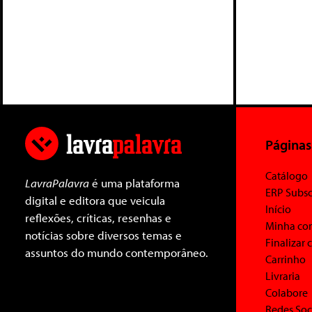
Páginas
Catálogo
LavraPalavra
é uma plataforma
ERP Subsc
digital e editora que veicula
Início
reflexões, críticas, resenhas e
Minha co
notícias sobre diversos temas e
Finalizar
assuntos do mundo contemporâneo.
Carrinho
Livraria
Colabore
Redes Soc