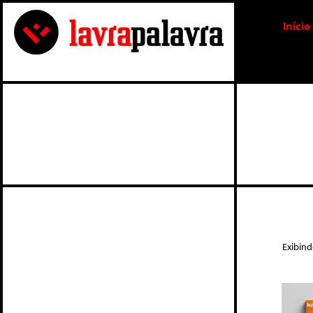
Início
Exibin