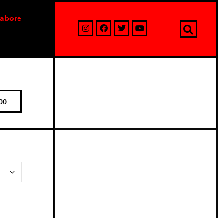
labore
00