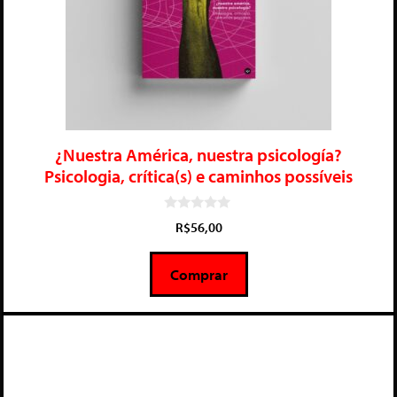
¿Nuestra América, nuestra psicología?
Psicologia, crítica(s) e caminhos possíveis
0
R$
56,00
d
e
5
Comprar