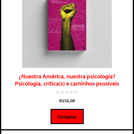
¿Nuestra América, nuestra psicología?
Psicologia, crítica(s) e caminhos possíveis
0
R$
56,00
d
e
5
Comprar