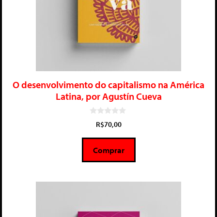
O desenvolvimento do capitalismo na América
Latina, por Agustín Cueva
0
R$
70,00
d
e
5
Comprar