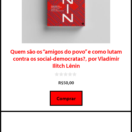
Quem são os “amigos do povo” e como lutam
contra os social-democratas?, por Vladímir
Ilitch Lênin
0
R$
50,00
d
e
5
Comprar